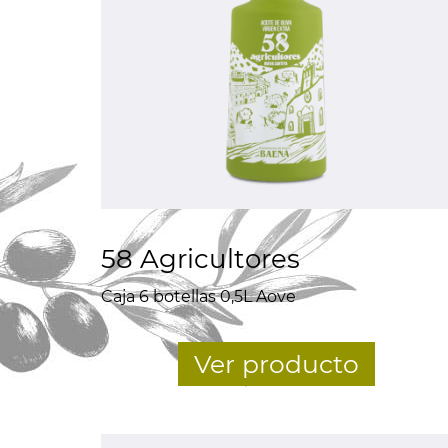
58 Agricultores
Caja 6 botellas 0,5L Aove
Ver producto