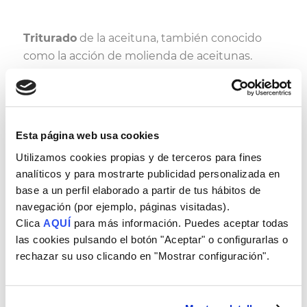
Triturado
de la aceituna, también conocido
como la acción de molienda de aceitunas.
Esta página web usa cookies
Utilizamos cookies propias y de terceros para fines
analíticos y para mostrarte publicidad personalizada en
base a un perfil elaborado a partir de tus hábitos de
navegación (por ejemplo, páginas visitadas).
Clica
AQUÍ
para más información. Puedes aceptar todas
las cookies pulsando el botón "Aceptar" o configurarlas o
Extracción
del zumo de la aceituna. Este
rechazar su uso clicando en "Mostrar configuración".
proceso se realiza en frío y por un sistema de
centrifugación rápida.