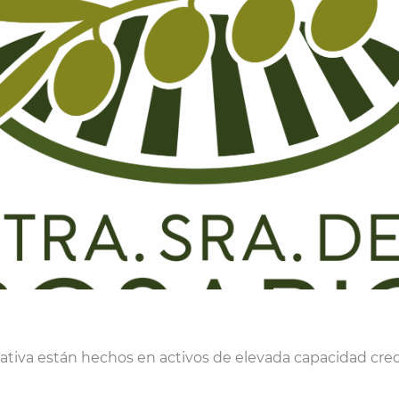
rativa están hechos en activos de elevada capacidad credi