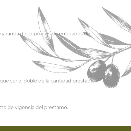
 garantía de depósitos de entidades de
 que ser el doble de la cantidad prestada.
esto de vigencia del préstamo.