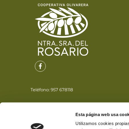
Teléfono:
957 678118
Pol. Ind. Los Postigos Parcela 60
Esta página web usa cook
Utilizamos cookies propias
14857 Nueva Carteya, Córdoba.